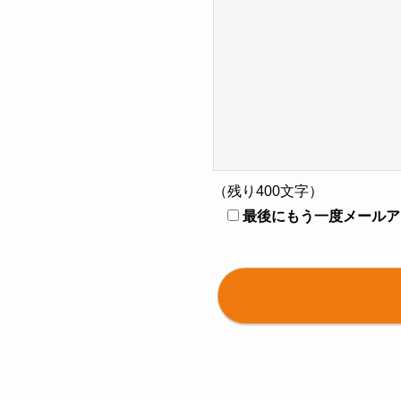
（残り
400
文字）
最後にもう一度メールア